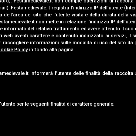
sword).
Festamedievale.it
non compie operazioni di raccolta d
mail).
Festamedievale.it
registra l’indirizzo IP dell’utente (Inte
dell’area del sito che l’utente visita e della durata della vi
stamedievale.it
non mette in relazione l’indirizzo IP dell’ute
 informato del relativo trattamento ed avere ottenuto il suo 
iti web aventi carattere e contenuto indirizzato ai servizi, il s
raccogliere informazioni sulle modalità di uso del sito da par
ookie Policy
in fondo alla pagina.
amedievale.it
informerà l’utente delle finalità della raccolt
i
l’utente per le seguenti finalità di carattere generale: