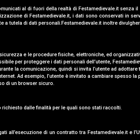
municati al di fuori della realtà di
Festamedievale.it
senza il
nizzazione di
Festamedievale.it
, i dati sono conservati in se
e a tutela di dati personali.
Festamedievale.it
inoltre divulgher
 sicurezza e le procedure fisiche, elettroniche, ed organizzat
ibile per proteggere i dati personali dell’utente,
Festamediev
urante la comunicazione, quindi si invita l’utente ad adottare
Internet. Ad esempio, l’utente è invitato a cambiare spesso l
uso di un browser sicuro.
 richiesto dalle finalità per le quali sono stati raccolti.
gati all’esecuzione di un contratto tra
Festamedievale.it
e l’U