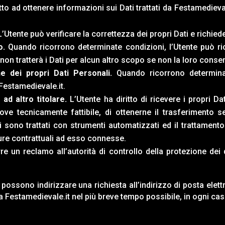
tto ad ottenere informazioni sui Dati trattati da
Festamedieval
’Utente può verificare la correttezza dei propri Dati e richie
o.
Quando ricorrono determinate condizioni, l’Utente può ric
non tratterà i Dati per alcun altro scopo se non la loro conse
e dei propri Dati Personali.
Quando ricorrono determinat
Festamedievale.it
.
 ad altro titolare.
L’Utente ha diritto di ricevere i propri D
ove tecnicamente fattibile, di ottenerne il trasferimento s
i sono trattati con strumenti automatizzati ed il trattament
sure contrattuali ad esso connesse.
e un reclamo all’autorità di controllo della protezione dei
nti possono indirizzare una richiesta all’indirizzo di posta elet
da
Festamedievale.it
nel più breve tempo possibile, in ogni ca